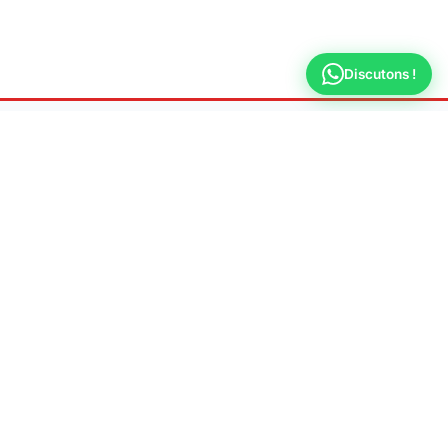
Discutons !
Allo
Plombier
Dépannage & urgence plomberie 7j/7 à
Villeurbanne
📍 Adresse
69100 Villeurbanne
📞 Téléphone
09 70 44 66 31