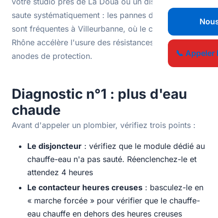
votre studio près de La Doua ou un disjoncteur qui
saute systématiquement : les pannes de chauffe-eau
Nous
sont fréquentes à Villeurbanne, où le calcaire du
Rhône accélère l'usure des résistances et des
📞 Appeler 
anodes de protection.
Diagnostic n°1 : plus d'eau
chaude
Avant d'appeler un plombier, vérifiez trois points :
Le disjoncteur
: vérifiez que le module dédié au
chauffe-eau n'a pas sauté. Réenclenchez-le et
attendez 4 heures
Le contacteur heures creuses
: basculez-le en
« marche forcée » pour vérifier que le chauffe-
eau chauffe en dehors des heures creuses