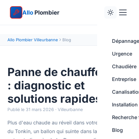
Allo
Plombier
Allo Plombier Villeurbanne
Blog
Dépannag
Urgence
Chaudière
Panne de chauffe-eau
Entreprise
: diagnostic et
Canalisati
solutions rapides
Installation
Publié le 31 mars 2026 · Villeurbanne
Recherche 
Plus d'eau chaude au réveil dans votre appartement
Blog
du Tonkin, un ballon qui suinte dans la cuisine de