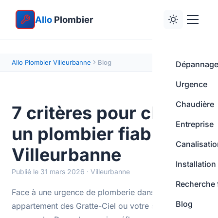
Allo
Plombier
Allo Plombier Villeurbanne
Blog
Dépannag
Urgence
Chaudière
7 critères pour choisir
Entreprise
un plombier fiable à
Canalisati
Villeurbanne
Installation
Publié le 31 mars 2026 · Villeurbanne
Recherche 
Face à une urgence de plomberie dans votre
Blog
appartement des Gratte-Ciel ou votre studio près du