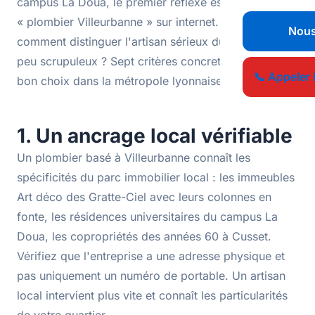
campus La Doua, le premier réflexe est de chercher
« plombier Villeurbanne » sur internet. Mais
Nous
comment distinguer l'artisan sérieux du dépanneur
peu scrupuleux ? Sept critères concrets pour faire le
📞 Appeler 
bon choix dans la métropole lyonnaise.
1. Un ancrage local vérifiable
Un plombier basé à Villeurbanne connaît les
spécificités du parc immobilier local : les immeubles
Art déco des Gratte-Ciel avec leurs colonnes en
fonte, les résidences universitaires du campus La
Doua, les copropriétés des années 60 à Cusset.
Vérifiez que l'entreprise a une adresse physique et
pas uniquement un numéro de portable. Un artisan
local intervient plus vite et connaît les particularités