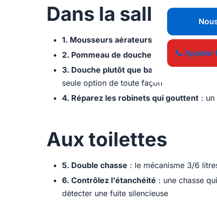
Dans la salle de b
Nous
1. Mousseurs aérateurs
: ces embouts à 5
📞 Appeler 
2. Pommeau de douche économique
: pa
3. Douche plutôt que bain
: 60 litres cont
seule option de toute façon
4. Réparez les robinets qui gouttent
: un 
Aux toilettes
5. Double chasse
: le mécanisme 3/6 litre
6. Contrôlez l'étanchéité
: une chasse qui 
détecter une fuite silencieuse