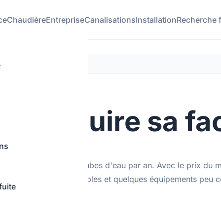
ce
Chaudière
Entreprise
Canalisations
Installation
Recherche f
e
our réduire sa fa
ons
 110 à 130 mètres cubes d'eau par an. Avec le prix du mè
 euros. Des gestes simples et quelques équipements peu co
fuite