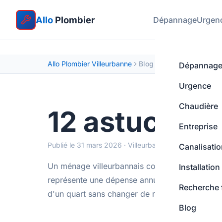
Allo
Plombier
Dépannage
Urgen
Allo Plombier Villeurbanne
Blog
Dépannag
Urgence
Chaudière
12 astuces p
Entreprise
Publié le 31 mars 2026 · Villeurbanne
Canalisati
Un ménage villeurbannais consomme en moyenne
Installation
représente une dépense annuelle de 400 à 550
Recherche 
d'un quart sans changer de mode de vie.
Blog