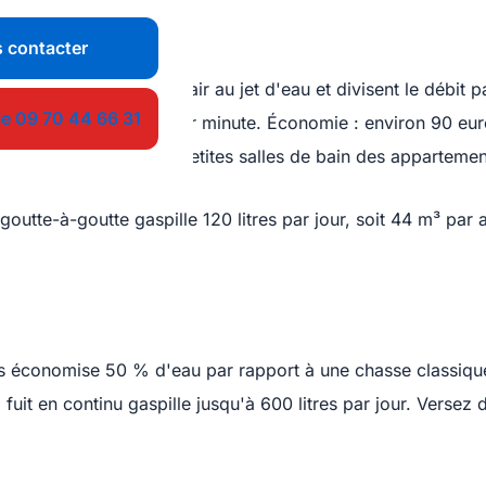
ain
 contacter
 euros mélangent de l'air au jet d'eau et divisent le débit 
le 09 70 44 66 31
ssez de 15 à 8 litres par minute. Économie : environ 90 eu
re 200 litres. Dans les petites salles de bain des appartemen
goutte-à-goutte gaspille 120 litres par jour, soit 44 m³ par 
s économise 50 % d'eau par rapport à une chasse classique 
fuit en continu gaspille jusqu'à 600 litres par jour. Versez 