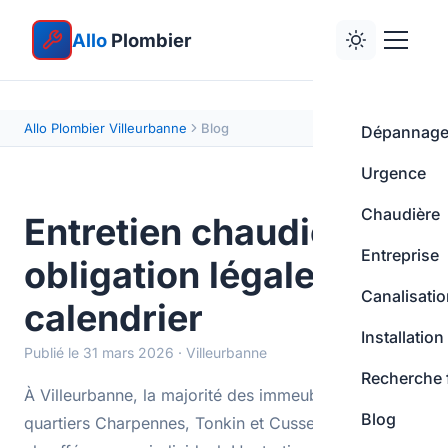
Allo
Plombier
Allo Plombier Villeurbanne
Blog
Dépannag
Urgence
Chaudière
Entretien chaudière :
Entreprise
obligation légale et
Canalisati
calendrier
Installation
Publié le 31 mars 2026 · Villeurbanne
Recherche 
À Villeurbanne, la majorité des immeubles des
Blog
quartiers Charpennes, Tonkin et Cusset sont