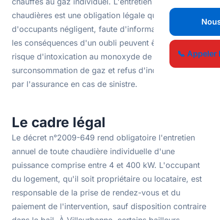
chauffés au gaz individuel. L'entretien annuel de ces
chaudières est une obligation légale que beaucoup
Nous
d'occupants négligent, faute d'information. Pourtant,
les conséquences d'un oubli peuvent être lourdes :
📞 Appeler 
risque d'intoxication au monoxyde de carbone,
surconsommation de gaz et refus d'indemnisation
par l'assurance en cas de sinistre.
Le cadre légal
Le décret n°2009-649 rend obligatoire l'entretien
annuel de toute chaudière individuelle d'une
puissance comprise entre 4 et 400 kW. L'occupant
du logement, qu'il soit propriétaire ou locataire, est
responsable de la prise de rendez-vous et du
paiement de l'intervention, sauf disposition contraire