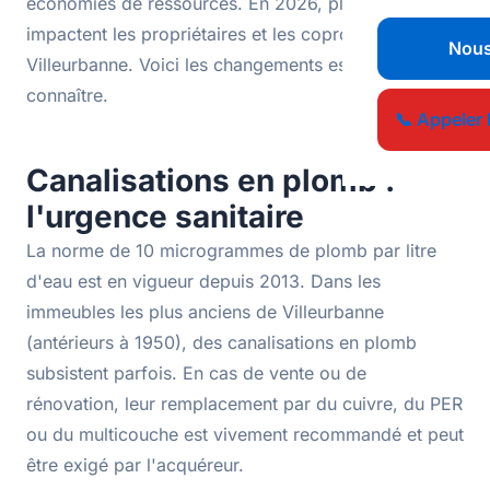
économies de ressources. En 2026, plusieurs textes
impactent les propriétaires et les copropriétés de
Nous
Villeurbanne. Voici les changements essentiels à
connaître.
📞 Appeler 
Canalisations en plomb :
l'urgence sanitaire
La norme de 10 microgrammes de plomb par litre
d'eau est en vigueur depuis 2013. Dans les
immeubles les plus anciens de Villeurbanne
(antérieurs à 1950), des canalisations en plomb
subsistent parfois. En cas de vente ou de
rénovation, leur remplacement par du cuivre, du PER
ou du multicouche est vivement recommandé et peut
être exigé par l'acquéreur.