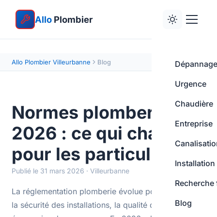
Allo
Plombier
Allo Plombier Villeurbanne
Blog
Dépannag
Urgence
Chaudière
Normes plomberie
Entreprise
2026 : ce qui change
Canalisati
pour les particuliers
Installation
Publié le 31 mars 2026 · Villeurbanne
Recherche 
La réglementation plomberie évolue pour renforcer
Blog
la sécurité des installations, la qualité de l'eau et les