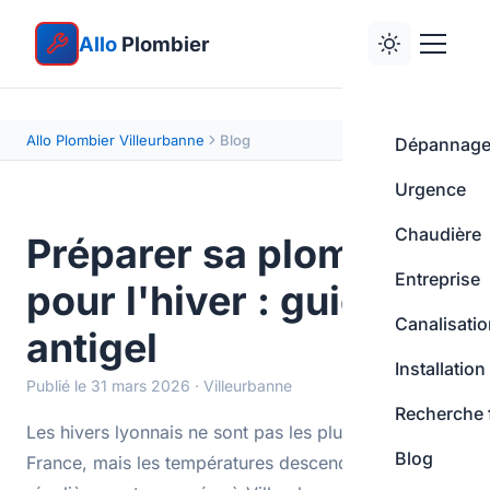
Allo
Plombier
Allo Plombier Villeurbanne
Blog
Dépannag
Urgence
Chaudière
Préparer sa plomberie
Entreprise
pour l'hiver : guide
Canalisati
antigel
Installation
Publié le 31 mars 2026 · Villeurbanne
Recherche 
Les hivers lyonnais ne sont pas les plus rigoureux de
Blog
France, mais les températures descendent